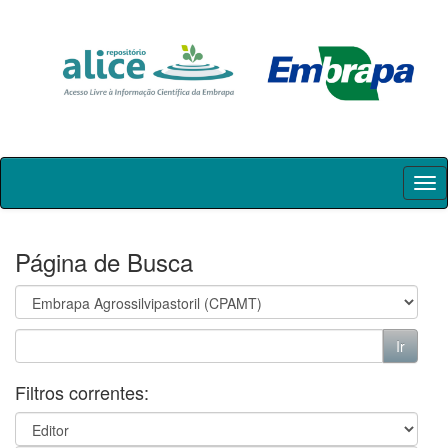
Skip
navigation
Página de Busca
Filtros correntes: