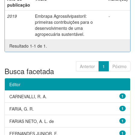
publicação
2019
Embrapa Agrossilvipastoril:
-
primeiras contribuições para o
desenvolvimento de uma
agropecuária sustentável.
Resultado 1-1 de 1.
Anterior
1
Póximo
Busca facetada
Editor
CARNEVALLI, R. A.
1
FARIA, G. R.
1
FARIAS NETO, A. L. de
1
FERNANDES JUNIOR, F.
1