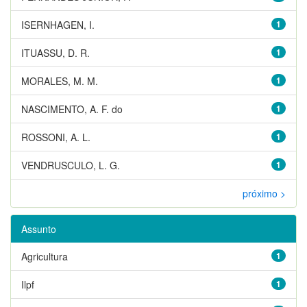
ISERNHAGEN, I.
1
ITUASSU, D. R.
1
MORALES, M. M.
1
NASCIMENTO, A. F. do
1
ROSSONI, A. L.
1
VENDRUSCULO, L. G.
1
próximo >
Assunto
Agricultura
1
Ilpf
1