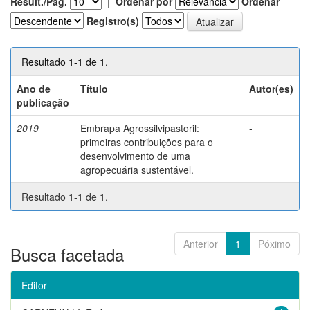
Result./Pág.
|
Ordenar por
Ordenar
Registro(s)
Resultado 1-1 de 1.
Ano de
Título
Autor(es)
publicação
2019
Embrapa Agrossilvipastoril:
-
primeiras contribuições para o
desenvolvimento de uma
agropecuária sustentável.
Resultado 1-1 de 1.
Anterior
1
Póximo
Busca facetada
Editor