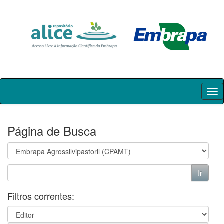
Skip
navigation
Página de Busca
Filtros correntes: