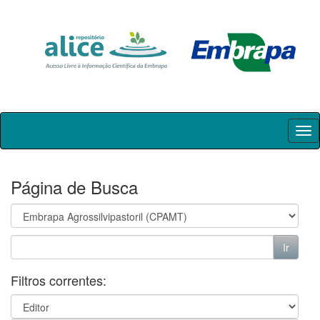
Skip
navigation
Página de Busca
Filtros correntes: