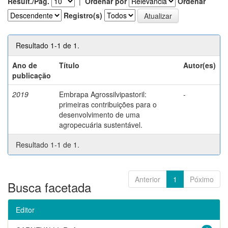
Result./Pág.
|
Ordenar por
Ordenar
Registro(s)
Resultado 1-1 de 1.
Ano de
Título
Autor(es)
publicação
2019
Embrapa Agrossilvipastoril:
-
primeiras contribuições para o
desenvolvimento de uma
agropecuária sustentável.
Resultado 1-1 de 1.
Anterior
1
Póximo
Busca facetada
Editor