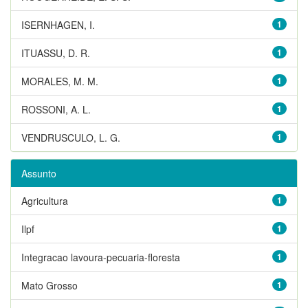
ISERNHAGEN, I.
1
ITUASSU, D. R.
1
MORALES, M. M.
1
ROSSONI, A. L.
1
VENDRUSCULO, L. G.
1
Assunto
Agricultura
1
Ilpf
1
Integracao lavoura-pecuaria-floresta
1
Mato Grosso
1