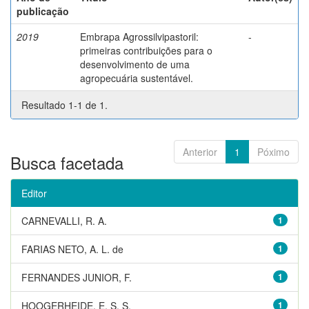
publicação
2019
Embrapa Agrossilvipastoril:
-
primeiras contribuições para o
desenvolvimento de uma
agropecuária sustentável.
Resultado 1-1 de 1.
Anterior
1
Póximo
Busca facetada
Editor
CARNEVALLI, R. A.
1
FARIAS NETO, A. L. de
1
FERNANDES JUNIOR, F.
1
HOOGERHEIDE, E. S. S.
1