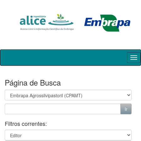
Skip
navigation
Página de Busca
Filtros correntes: