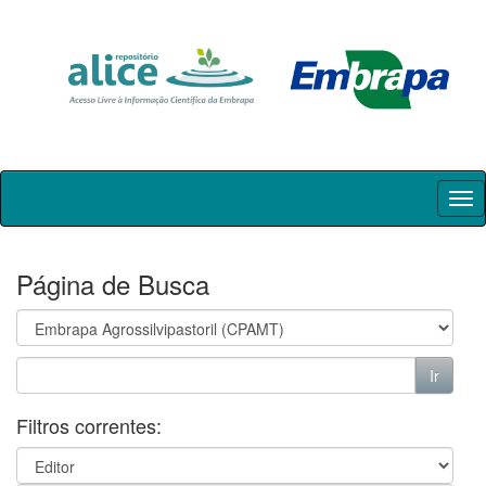
Skip
navigation
Página de Busca
Filtros correntes: