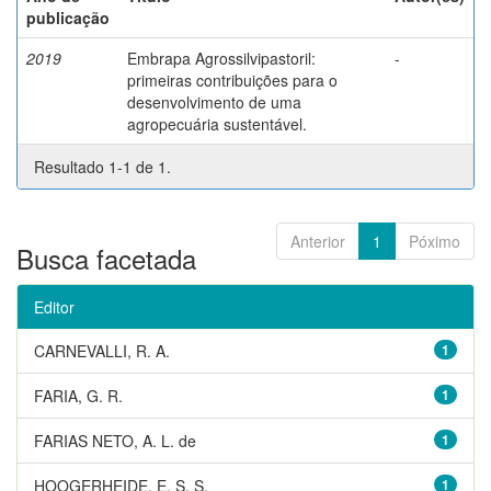
publicação
2019
Embrapa Agrossilvipastoril:
-
primeiras contribuições para o
desenvolvimento de uma
agropecuária sustentável.
Resultado 1-1 de 1.
Anterior
1
Póximo
Busca facetada
Editor
CARNEVALLI, R. A.
1
FARIA, G. R.
1
FARIAS NETO, A. L. de
1
HOOGERHEIDE, E. S. S.
1