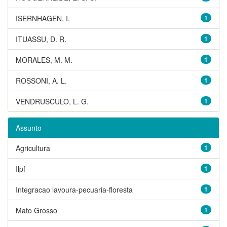
ISERNHAGEN, I.
1
ITUASSU, D. R.
1
MORALES, M. M.
1
ROSSONI, A. L.
1
VENDRUSCULO, L. G.
1
Assunto
Agricultura
1
Ilpf
1
Integracao lavoura-pecuaria-floresta
1
Mato Grosso
1