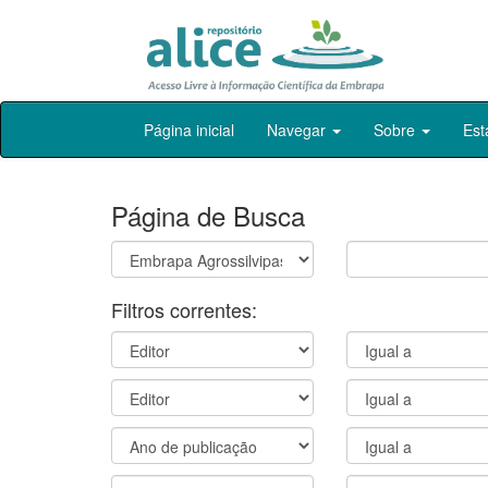
Skip
Página inicial
Navegar
Sobre
Est
navigation
Página de Busca
Filtros correntes: