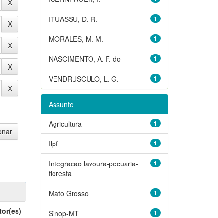
ITUASSU, D. R.
1
MORALES, M. M.
1
NASCIMENTO, A. F. do
1
VENDRUSCULO, L. G.
1
Assunto
Agricultura
1
Ilpf
1
Integracao lavoura-pecuaria-
1
floresta
Mato Grosso
1
tor(es)
Sinop-MT
1