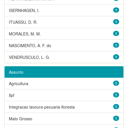
ISERNHAGEN, I.
1
ITUASSU, D. R.
1
MORALES, M. M.
1
NASCIMENTO, A. F. do
1
VENDRUSCULO, L. G.
1
Assunto
Agricultura
1
Ilpf
1
Integracao lavoura-pecuaria-floresta
1
Mato Grosso
1