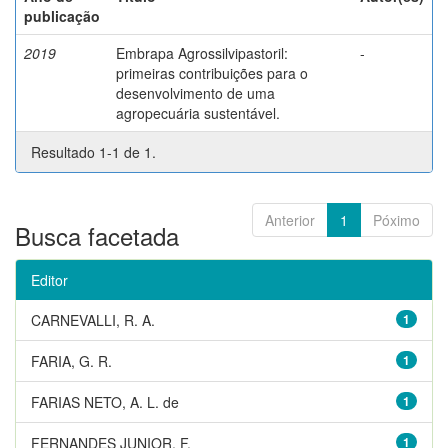
publicação
2019
Embrapa Agrossilvipastoril:
-
primeiras contribuições para o
desenvolvimento de uma
agropecuária sustentável.
Resultado 1-1 de 1.
Anterior
1
Póximo
Busca facetada
Editor
CARNEVALLI, R. A.
1
FARIA, G. R.
1
FARIAS NETO, A. L. de
1
FERNANDES JUNIOR, F.
1