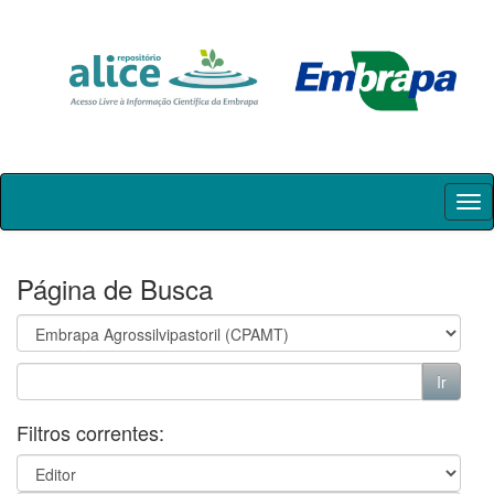
Skip
navigation
Página de Busca
Filtros correntes: