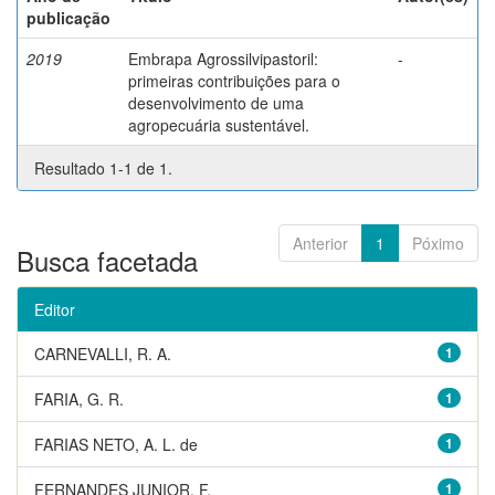
publicação
2019
Embrapa Agrossilvipastoril:
-
primeiras contribuições para o
desenvolvimento de uma
agropecuária sustentável.
Resultado 1-1 de 1.
Anterior
1
Póximo
Busca facetada
Editor
CARNEVALLI, R. A.
1
FARIA, G. R.
1
FARIAS NETO, A. L. de
1
FERNANDES JUNIOR, F.
1