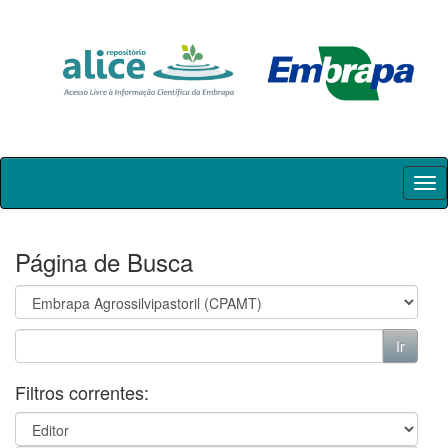
Skip
navigation
Página de Busca
Filtros correntes: