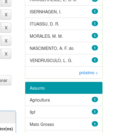
ISERNHAGEN, I.
1
ITUASSU, D. R.
1
MORALES, M. M.
1
NASCIMENTO, A. F. do
1
VENDRUSCULO, L. G.
1
próximo >
Assunto
Agricultura
1
Ilpf
1
Mato Grosso
1
tor(es)