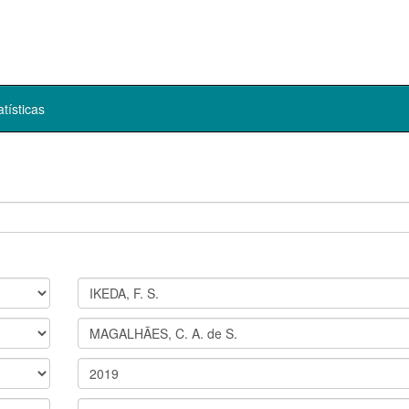
atísticas