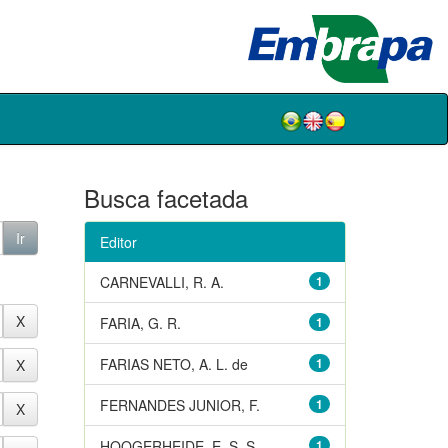
Busca facetada
Editor
CARNEVALLI, R. A.
1
FARIA, G. R.
1
FARIAS NETO, A. L. de
1
FERNANDES JUNIOR, F.
1
HOOGERHEIDE, E. S. S.
1