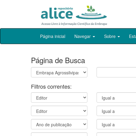
Skip
Página inicial
Navegar
Sobre
Est
navigation
Página de Busca
Filtros correntes: