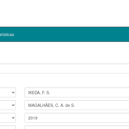
atísticas