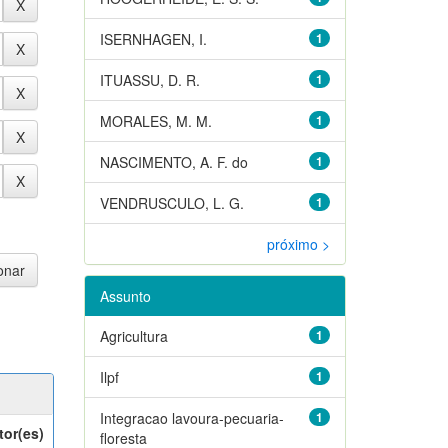
ISERNHAGEN, I.
1
ITUASSU, D. R.
1
MORALES, M. M.
1
NASCIMENTO, A. F. do
1
VENDRUSCULO, L. G.
1
próximo >
Assunto
Agricultura
1
Ilpf
1
Integracao lavoura-pecuaria-
1
tor(es)
floresta