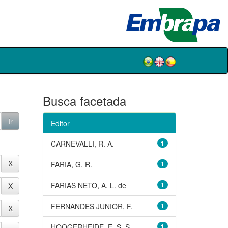
Busca facetada
Editor
CARNEVALLI, R. A.
1
FARIA, G. R.
1
FARIAS NETO, A. L. de
1
FERNANDES JUNIOR, F.
1
HOOGERHEIDE, E. S. S.
1