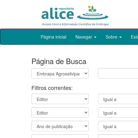
Skip
Página inicial
Navegar
Sobre
Est
navigation
Página de Busca
Filtros correntes: