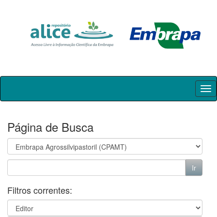
Skip
navigation
Página de Busca
Filtros correntes: