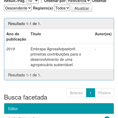
Result./Pág.
|
Ordenar por
Ordenar
Registro(s)
Resultado 1-1 de 1.
Ano de
Título
Autor(es)
publicação
2019
Embrapa Agrossilvipastoril:
-
primeiras contribuições para o
desenvolvimento de uma
agropecuária sustentável.
Resultado 1-1 de 1.
Anterior
1
Póximo
Busca facetada
Editor