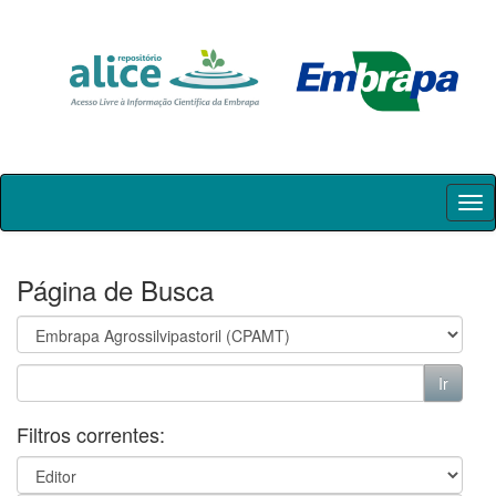
Skip
navigation
Página de Busca
Filtros correntes: