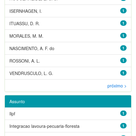
ISERNHAGEN, I.
1
ITUASSU, D. R.
1
MORALES, M. M.
1
NASCIMENTO, A. F. do
1
ROSSONI, A. L.
1
VENDRUSCULO, L. G.
1
próximo >
Assunto
Ilpf
1
Integracao lavoura-pecuaria-floresta
1