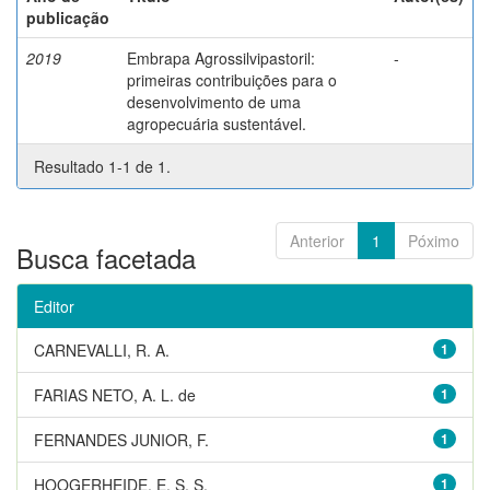
publicação
2019
Embrapa Agrossilvipastoril:
-
primeiras contribuições para o
desenvolvimento de uma
agropecuária sustentável.
Resultado 1-1 de 1.
Anterior
1
Póximo
Busca facetada
Editor
CARNEVALLI, R. A.
1
FARIAS NETO, A. L. de
1
FERNANDES JUNIOR, F.
1
HOOGERHEIDE, E. S. S.
1