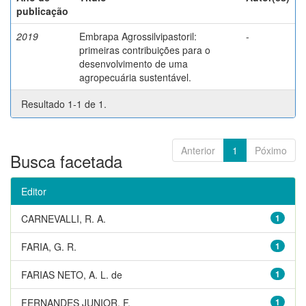
publicação
2019
Embrapa Agrossilvipastoril:
-
primeiras contribuições para o
desenvolvimento de uma
agropecuária sustentável.
Resultado 1-1 de 1.
Anterior
1
Póximo
Busca facetada
Editor
CARNEVALLI, R. A.
1
FARIA, G. R.
1
FARIAS NETO, A. L. de
1
FERNANDES JUNIOR, F.
1