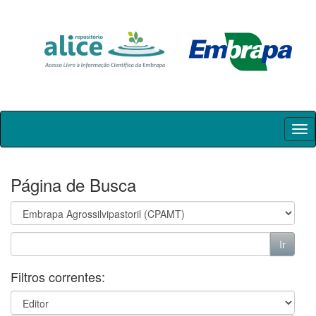
Skip
navigation
Página de Busca
Filtros correntes: