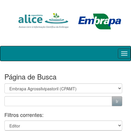
Skip
navigation
Página de Busca
Filtros correntes: