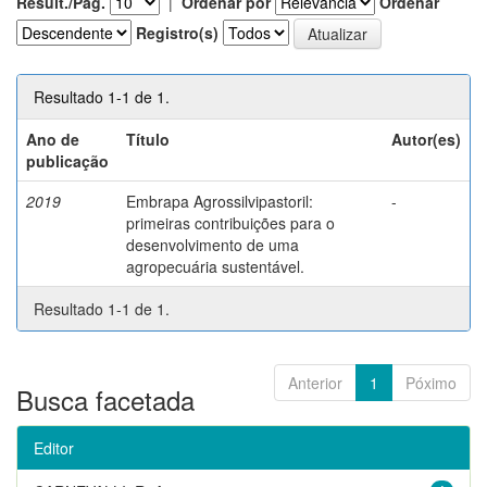
Result./Pág.
|
Ordenar por
Ordenar
Registro(s)
Resultado 1-1 de 1.
Ano de
Título
Autor(es)
publicação
2019
Embrapa Agrossilvipastoril:
-
primeiras contribuições para o
desenvolvimento de uma
agropecuária sustentável.
Resultado 1-1 de 1.
Anterior
1
Póximo
Busca facetada
Editor