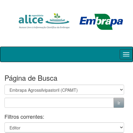
Skip
navigation
Página de Busca
Filtros correntes: