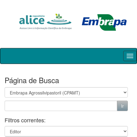
Skip
navigation
Página de Busca
Filtros correntes: