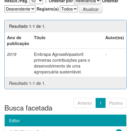
Result./Pág.
|
Ordenar por
Ordenar
Registro(s)
Resultado 1-1 de 1.
Ano de
Título
Autor(es)
publicação
2019
Embrapa Agrossilvipastoril:
-
primeiras contribuições para o
desenvolvimento de uma
agropecuária sustentável.
Resultado 1-1 de 1.
Anterior
1
Póximo
Busca facetada
Editor