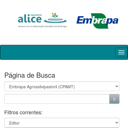
Skip
navigation
Página de Busca
Filtros correntes: