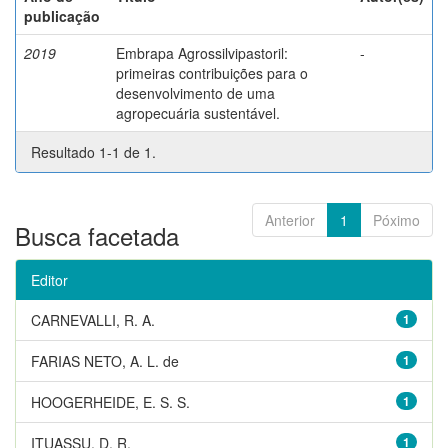
publicação
2019
Embrapa Agrossilvipastoril:
-
primeiras contribuições para o
desenvolvimento de uma
agropecuária sustentável.
Resultado 1-1 de 1.
Anterior
1
Póximo
Busca facetada
Editor
CARNEVALLI, R. A.
1
FARIAS NETO, A. L. de
1
HOOGERHEIDE, E. S. S.
1
ITUASSU, D. R.
1