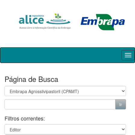
Skip
navigation
Página de Busca
Filtros correntes: