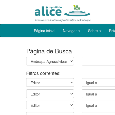
Skip
Página inicial
Navegar
Sobre
Est
navigation
Página de Busca
Filtros correntes: