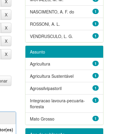
NASCIMENTO, A. F. do
1
ROSSONI, A. L.
1
VENDRUSCULO, L. G.
1
Assunto
Agricultura
1
Agricultura Sustentável
1
Agrossilvipastoril
1
Integracao lavoura-pecuaria-
1
floresta
Mato Grosso
1
tor(es)