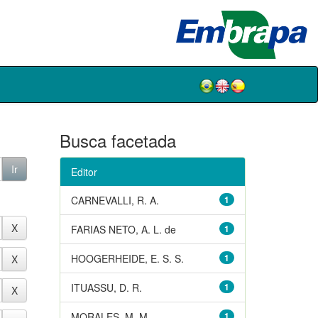
Busca facetada
Editor
CARNEVALLI, R. A.
1
FARIAS NETO, A. L. de
1
HOOGERHEIDE, E. S. S.
1
ITUASSU, D. R.
1
MORALES, M. M.
1