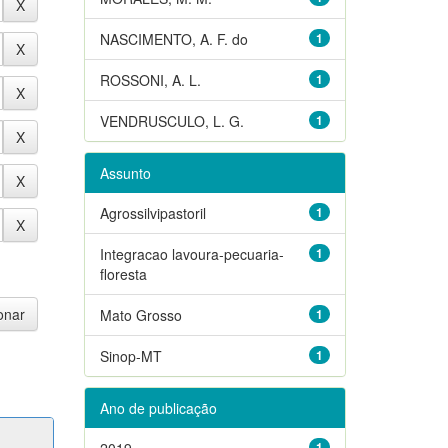
NASCIMENTO, A. F. do
1
ROSSONI, A. L.
1
VENDRUSCULO, L. G.
1
Assunto
Agrossilvipastoril
1
Integracao lavoura-pecuaria-
1
floresta
Mato Grosso
1
Sinop-MT
1
Ano de publicação
2019
1