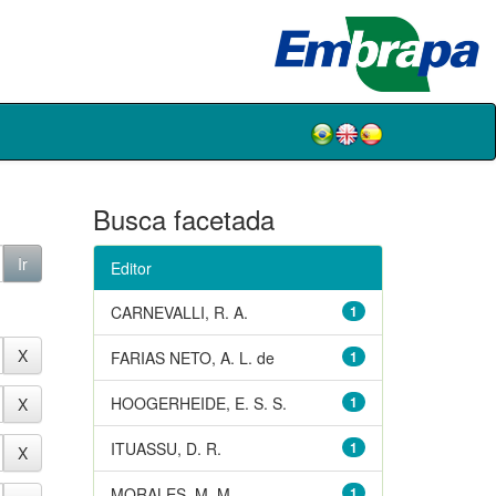
Busca facetada
Editor
CARNEVALLI, R. A.
1
FARIAS NETO, A. L. de
1
HOOGERHEIDE, E. S. S.
1
ITUASSU, D. R.
1
MORALES, M. M.
1