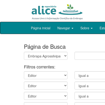
Skip
Página inicial
Navegar
Sobre
Est
navigation
Página de Busca
Filtros correntes: