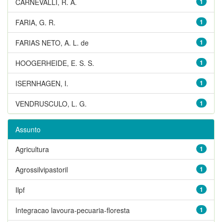
CARNEVALLI, R. A.
1
FARIA, G. R.
1
FARIAS NETO, A. L. de
1
HOOGERHEIDE, E. S. S.
1
ISERNHAGEN, I.
1
VENDRUSCULO, L. G.
1
Assunto
Agricultura
1
Agrossilvipastoril
1
Ilpf
1
Integracao lavoura-pecuaria-floresta
1