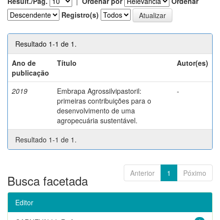
Result./Pág.
|
Ordenar por
Ordenar
Registro(s)
Resultado 1-1 de 1.
Ano de
Título
Autor(es)
publicação
2019
Embrapa Agrossilvipastoril:
-
primeiras contribuições para o
desenvolvimento de uma
agropecuária sustentável.
Resultado 1-1 de 1.
Anterior
1
Póximo
Busca facetada
Editor