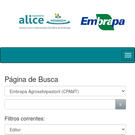
Skip
navigation
Página de Busca
Filtros correntes: