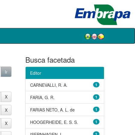
Busca facetada
Editor
CARNEVALLI, R. A.
1
FARIA, G. R.
1
FARIAS NETO, A. L. de
1
HOOGERHEIDE, E. S. S.
1
ISERNHAGEN, I.
1