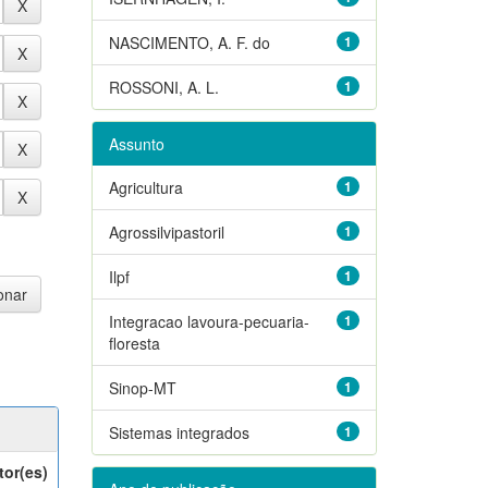
NASCIMENTO, A. F. do
1
ROSSONI, A. L.
1
Assunto
Agricultura
1
Agrossilvipastoril
1
Ilpf
1
Integracao lavoura-pecuaria-
1
floresta
Sinop-MT
1
Sistemas integrados
1
tor(es)