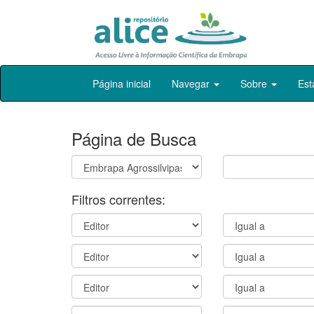
Skip
Página inicial
Navegar
Sobre
Est
navigation
Página de Busca
Filtros correntes: