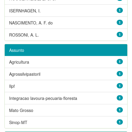
ISERNHAGEN, I.
1
NASCIMENTO, A. F. do
1
ROSSONI, A. L.
1
Assunto
Agricultura
1
Agrossilvipastoril
1
Ilpf
1
Integracao lavoura-pecuaria-floresta
1
Mato Grosso
1
Sinop-MT
1