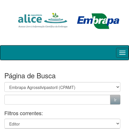
Skip
navigation
Página de Busca
Filtros correntes: