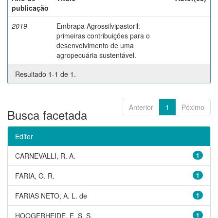
publicação
2019
Embrapa Agrossilvipastoril:
-
primeiras contribuições para o
desenvolvimento de uma
agropecuária sustentável.
Resultado 1-1 de 1.
Anterior
1
Póximo
Busca facetada
Editor
CARNEVALLI, R. A.
1
FARIA, G. R.
1
FARIAS NETO, A. L. de
1
HOOGERHEIDE, E. S. S.
1