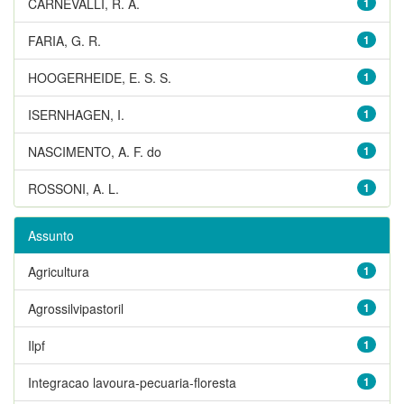
CARNEVALLI, R. A.
1
FARIA, G. R.
1
HOOGERHEIDE, E. S. S.
1
ISERNHAGEN, I.
1
NASCIMENTO, A. F. do
1
ROSSONI, A. L.
1
Assunto
Agricultura
1
Agrossilvipastoril
1
Ilpf
1
Integracao lavoura-pecuaria-floresta
1