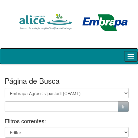
Skip
navigation
Página de Busca
Filtros correntes: