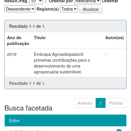
Result./Pág.
|
Ordenar por
Ordenar
Registro(s)
Resultado 1-1 de 1.
Ano de
Título
Autor(es)
publicação
2019
Embrapa Agrossilvipastoril:
-
primeiras contribuições para o
desenvolvimento de uma
agropecuária sustentável.
Resultado 1-1 de 1.
Anterior
1
Póximo
Busca facetada
Editor