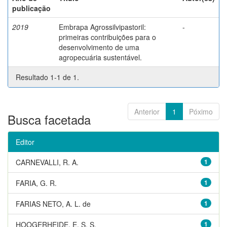
publicação
2019
Embrapa Agrossilvipastoril:
-
primeiras contribuições para o
desenvolvimento de uma
agropecuária sustentável.
Resultado 1-1 de 1.
Anterior
1
Póximo
Busca facetada
Editor
CARNEVALLI, R. A.
1
FARIA, G. R.
1
FARIAS NETO, A. L. de
1
HOOGERHEIDE, E. S. S.
1