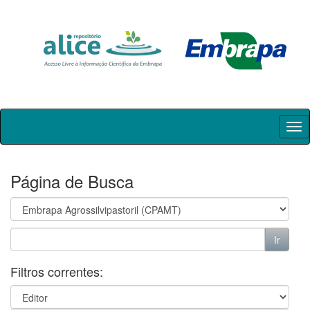
Skip
navigation
Página de Busca
Filtros correntes: