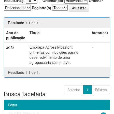
Result./Pág.
|
Ordenar por
Ordenar
Registro(s)
Resultado 1-1 de 1.
Ano de
Título
Autor(es)
publicação
2019
Embrapa Agrossilvipastoril:
-
primeiras contribuições para o
desenvolvimento de uma
agropecuária sustentável.
Resultado 1-1 de 1.
Anterior
1
Póximo
Busca facetada
Editor