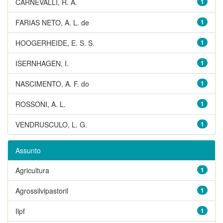
CARNEVALLI, R. A.
1
FARIAS NETO, A. L. de
1
HOOGERHEIDE, E. S. S.
1
ISERNHAGEN, I.
1
NASCIMENTO, A. F. do
1
ROSSONI, A. L.
1
VENDRUSCULO, L. G.
1
Assunto
Agricultura
1
Agrossilvipastoril
1
Ilpf
1