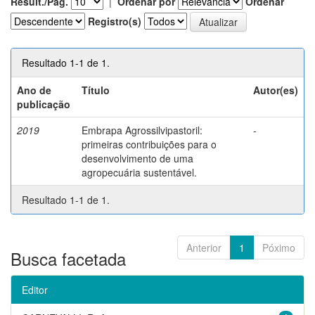
Result./Pág.
|
Ordenar por
Ordenar
Registro(s)
Resultado 1-1 de 1.
Ano de
Título
Autor(es)
publicação
2019
Embrapa Agrossilvipastoril:
-
primeiras contribuições para o
desenvolvimento de uma
agropecuária sustentável.
Resultado 1-1 de 1.
Anterior
1
Póximo
Busca facetada
Editor