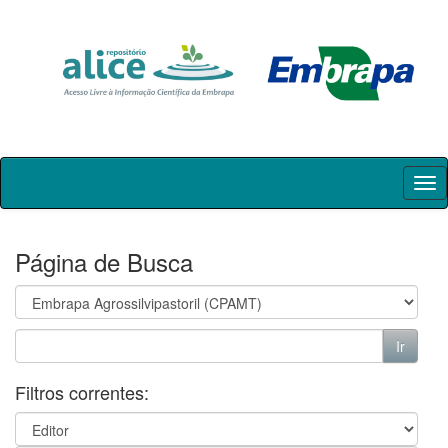
Skip
navigation
Página de Busca
Filtros correntes: