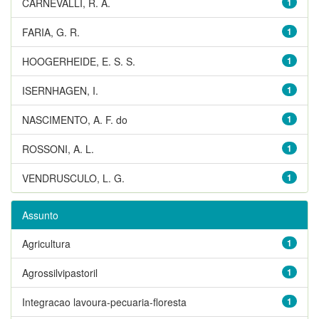
CARNEVALLI, R. A.
1
FARIA, G. R.
1
HOOGERHEIDE, E. S. S.
1
ISERNHAGEN, I.
1
NASCIMENTO, A. F. do
1
ROSSONI, A. L.
1
VENDRUSCULO, L. G.
1
Assunto
Agricultura
1
Agrossilvipastoril
1
Integracao lavoura-pecuaria-floresta
1