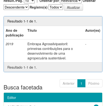
Result./Pág.
|
Ordenar por
Ordenar
Registro(s)
Resultado 1-1 de 1.
Ano de
Título
Autor(es)
publicação
2019
Embrapa Agrossilvipastoril:
-
primeiras contribuições para o
desenvolvimento de uma
agropecuária sustentável.
Resultado 1-1 de 1.
Anterior
1
Póximo
Busca facetada
Editor