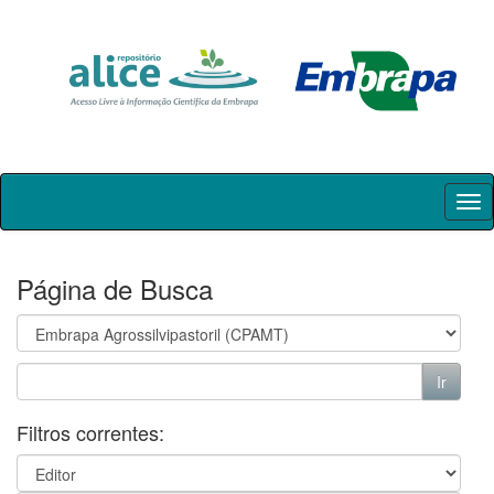
Skip
navigation
Página de Busca
Filtros correntes: