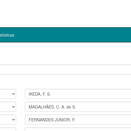
atísticas