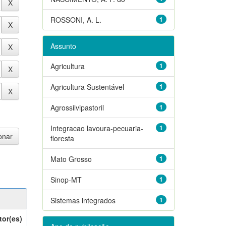
ROSSONI, A. L.
1
Assunto
Agricultura
1
Agricultura Sustentável
1
Agrossilvipastoril
1
Integracao lavoura-pecuaria-
1
floresta
Mato Grosso
1
Sinop-MT
1
Sistemas integrados
1
tor(es)