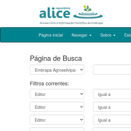
Skip
Página inicial
Navegar
Sobre
Est
navigation
Página de Busca
Filtros correntes: