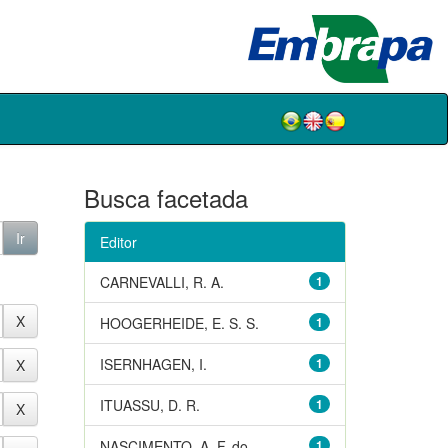
Busca facetada
Editor
CARNEVALLI, R. A.
1
HOOGERHEIDE, E. S. S.
1
ISERNHAGEN, I.
1
ITUASSU, D. R.
1
NASCIMENTO, A. F. do
1