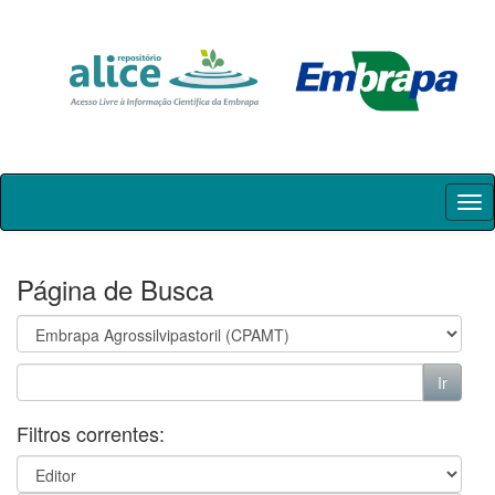
Skip
navigation
Página de Busca
Filtros correntes: