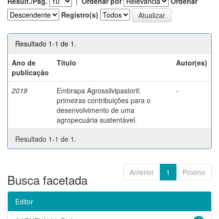
Result./Pág.
|
Ordenar por
Ordenar
Registro(s)
Resultado 1-1 de 1.
Ano de
Título
Autor(es)
publicação
2019
Embrapa Agrossilvipastoril:
-
primeiras contribuições para o
desenvolvimento de uma
agropecuária sustentável.
Resultado 1-1 de 1.
Anterior
1
Póximo
Busca facetada
Editor