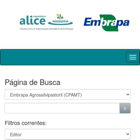
Skip
navigation
Página de Busca
Filtros correntes: