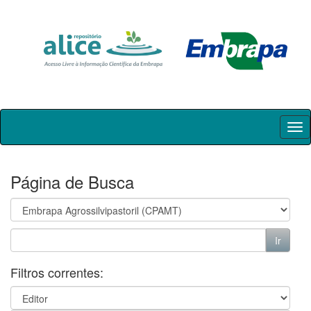
Skip
navigation
Página de Busca
Filtros correntes: