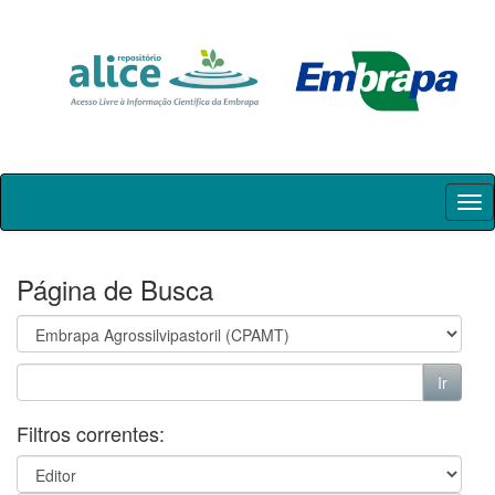
Skip
navigation
Página de Busca
Filtros correntes: