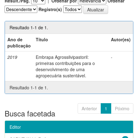
Result./Pág.
|
Ordenar por
Ordenar
Registro(s)
Resultado 1-1 de 1.
Ano de
Título
Autor(es)
publicação
2019
Embrapa Agrossilvipastoril:
-
primeiras contribuições para o
desenvolvimento de uma
agropecuária sustentável.
Resultado 1-1 de 1.
Anterior
1
Póximo
Busca facetada
Editor