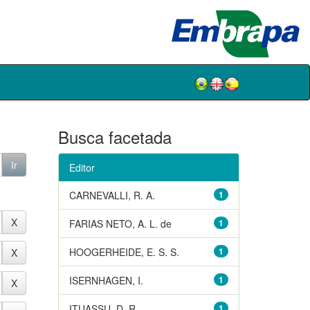
Busca facetada
Editor
CARNEVALLI, R. A.
1
FARIAS NETO, A. L. de
1
HOOGERHEIDE, E. S. S.
1
ISERNHAGEN, I.
1
ITUASSU, D. R.
1