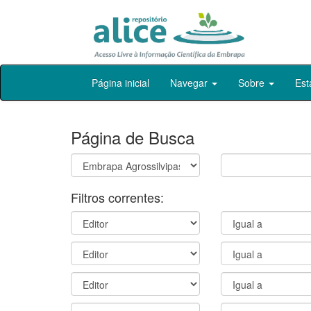
Skip
Página inicial
Navegar
Sobre
Est
navigation
Página de Busca
Filtros correntes: