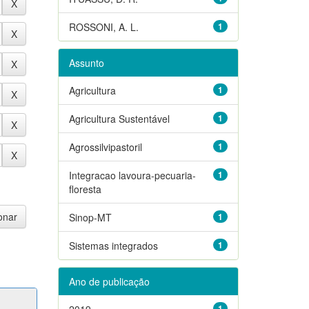
ROSSONI, A. L.
1
Assunto
Agricultura
1
Agricultura Sustentável
1
Agrossilvipastoril
1
Integracao lavoura-pecuaria-
1
floresta
Sinop-MT
1
Sistemas integrados
1
Ano de publicação
2019
1