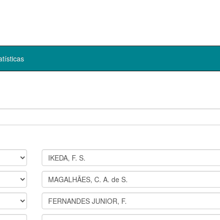
atísticas