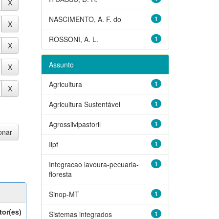
NASCIMENTO, A. F. do
1
ROSSONI, A. L.
1
Assunto
Agricultura
1
Agricultura Sustentável
1
Agrossilvipastoril
1
Ilpf
1
Integracao lavoura-pecuaria-
1
floresta
Sinop-MT
1
tor(es)
Sistemas integrados
1