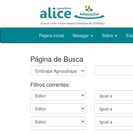
Skip
Página inicial
Navegar
Sobre
Est
navigation
Página de Busca
Filtros correntes: