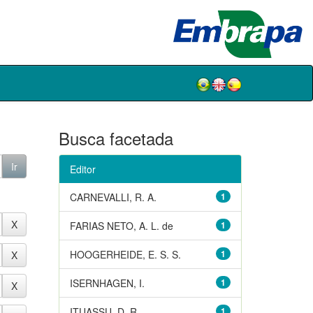
Busca facetada
Editor
CARNEVALLI, R. A.
1
FARIAS NETO, A. L. de
1
HOOGERHEIDE, E. S. S.
1
ISERNHAGEN, I.
1
ITUASSU, D. R.
1