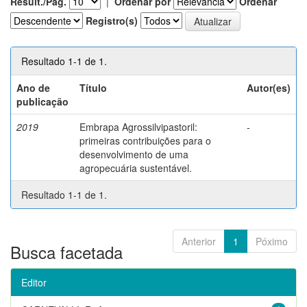
Result./Pág.
|
Ordenar por
Ordenar
Registro(s)
Resultado 1-1 de 1.
Ano de
Título
Autor(es)
publicação
2019
Embrapa Agrossilvipastoril:
-
primeiras contribuições para o
desenvolvimento de uma
agropecuária sustentável.
Resultado 1-1 de 1.
Anterior
1
Póximo
Busca facetada
Editor