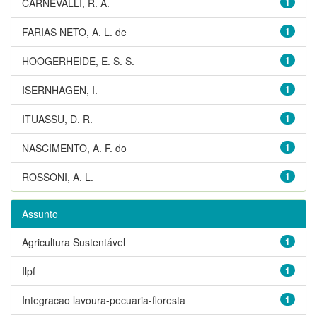
CARNEVALLI, R. A.
1
FARIAS NETO, A. L. de
1
HOOGERHEIDE, E. S. S.
1
ISERNHAGEN, I.
1
ITUASSU, D. R.
1
NASCIMENTO, A. F. do
1
ROSSONI, A. L.
1
Assunto
Agricultura Sustentável
1
Ilpf
1
Integracao lavoura-pecuaria-floresta
1