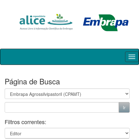
Skip
navigation
Página de Busca
Filtros correntes: