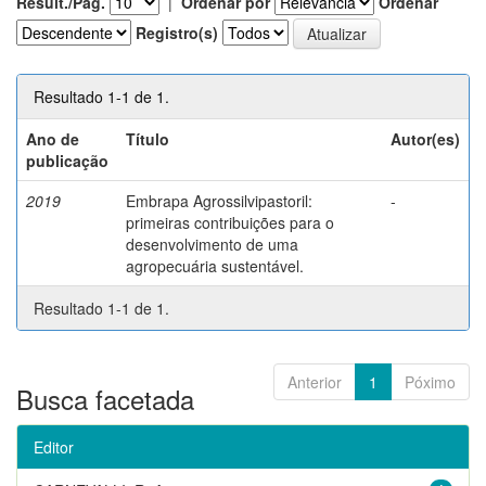
Result./Pág.
|
Ordenar por
Ordenar
Registro(s)
Resultado 1-1 de 1.
Ano de
Título
Autor(es)
publicação
2019
Embrapa Agrossilvipastoril:
-
primeiras contribuições para o
desenvolvimento de uma
agropecuária sustentável.
Resultado 1-1 de 1.
Anterior
1
Póximo
Busca facetada
Editor