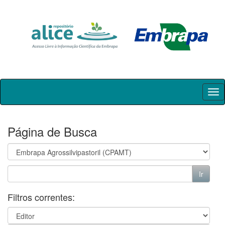
Skip
navigation
Página de Busca
Filtros correntes: