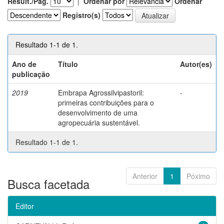
Result./Pág.
|
Ordenar por
Ordenar
Registro(s)
Resultado 1-1 de 1.
Ano de
Título
Autor(es)
publicação
2019
Embrapa Agrossilvipastoril:
-
primeiras contribuições para o
desenvolvimento de uma
agropecuária sustentável.
Resultado 1-1 de 1.
Anterior
1
Póximo
Busca facetada
Editor