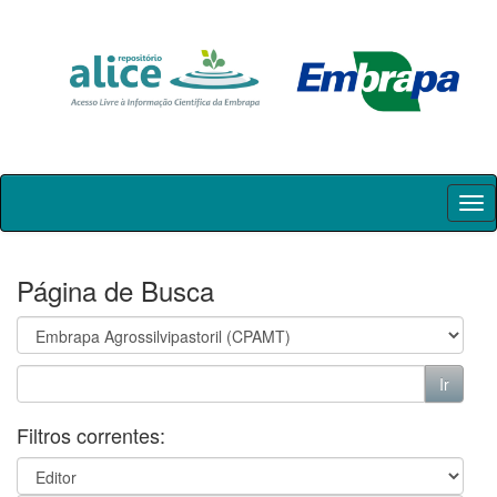
Skip
navigation
Página de Busca
Filtros correntes: