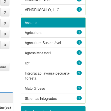
VENDRUSCULO, L. G.
1
Assunto
Agricultura
1
Agricultura Sustentável
1
Agrossilvipastoril
1
Ilpf
1
Integracao lavoura-pecuaria-
1
floresta
Mato Grosso
1
Sistemas integrados
1
tor(es)