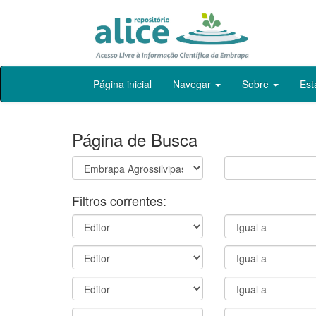
Skip
Página inicial
Navegar
Sobre
Est
navigation
Página de Busca
Filtros correntes: