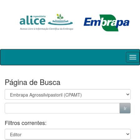
Skip
navigation
Página de Busca
Filtros correntes: