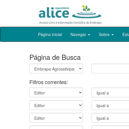
Skip
Página inicial
Navegar
Sobre
Est
navigation
Página de Busca
Filtros correntes: