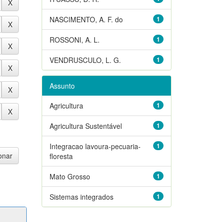
NASCIMENTO, A. F. do
1
ROSSONI, A. L.
1
VENDRUSCULO, L. G.
1
Assunto
Agricultura
1
Agricultura Sustentável
1
Integracao lavoura-pecuaria-
1
floresta
Mato Grosso
1
Sistemas integrados
1