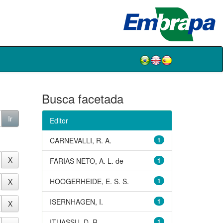
Busca facetada
Editor
CARNEVALLI, R. A.
1
FARIAS NETO, A. L. de
1
HOOGERHEIDE, E. S. S.
1
ISERNHAGEN, I.
1
ITUASSU, D. R.
1