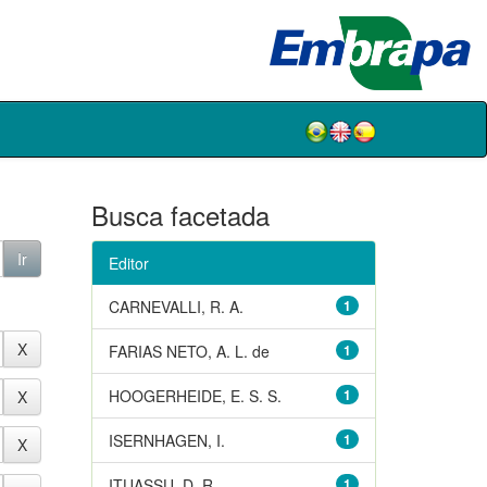
Busca facetada
Editor
CARNEVALLI, R. A.
1
FARIAS NETO, A. L. de
1
HOOGERHEIDE, E. S. S.
1
ISERNHAGEN, I.
1
ITUASSU, D. R.
1