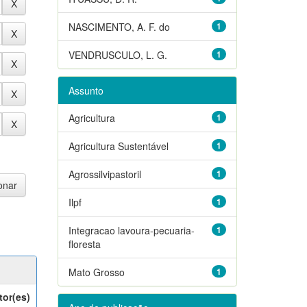
NASCIMENTO, A. F. do
1
VENDRUSCULO, L. G.
1
Assunto
Agricultura
1
Agricultura Sustentável
1
Agrossilvipastoril
1
Ilpf
1
Integracao lavoura-pecuaria-
1
floresta
Mato Grosso
1
tor(es)