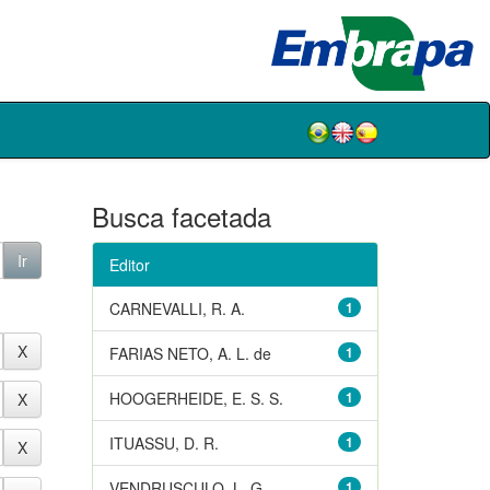
Busca facetada
Editor
CARNEVALLI, R. A.
1
FARIAS NETO, A. L. de
1
HOOGERHEIDE, E. S. S.
1
ITUASSU, D. R.
1
VENDRUSCULO, L. G.
1