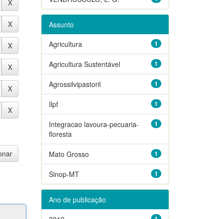
Assunto
Agricultura
1
Agricultura Sustentável
1
Agrossilvipastoril
1
Ilpf
1
Integracao lavoura-pecuaria-
1
floresta
Mato Grosso
1
Sinop-MT
1
Ano de publicação
2019
1