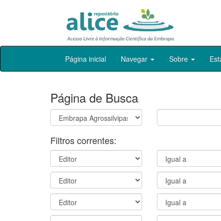
Skip
Página inicial
Navegar
Sobre
Est
navigation
Página de Busca
Filtros correntes: