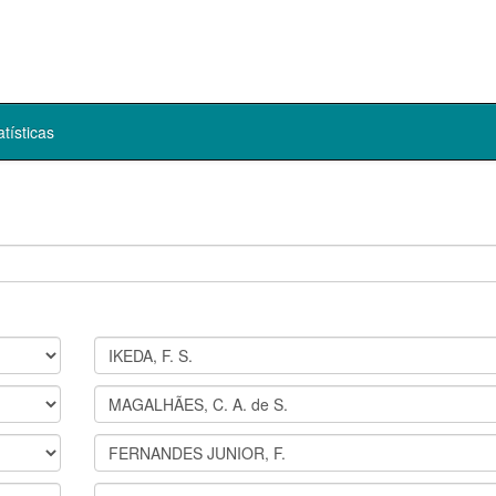
atísticas