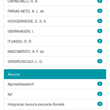
CARNEVALLI, R. A.
1
FARIAS NETO, A. L. de
1
HOOGERHEIDE, E. S. S.
1
ISERNHAGEN, I.
1
ITUASSU, D. R.
1
NASCIMENTO, A. F. do
1
VENDRUSCULO, L. G.
1
Assunto
Agrossilvipastoril
1
Ilpf
1
Integracao lavoura-pecuaria-floresta
1