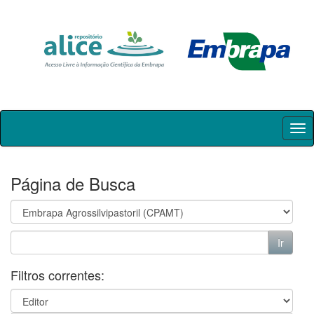
Skip
navigation
Página de Busca
Filtros correntes: