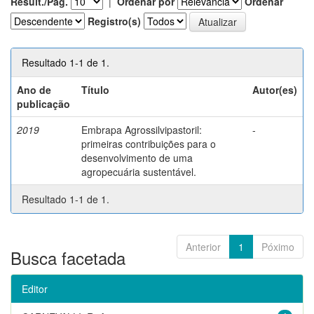
Result./Pág.
|
Ordenar por
Ordenar
Registro(s)
Resultado 1-1 de 1.
Ano de
Título
Autor(es)
publicação
2019
Embrapa Agrossilvipastoril:
-
primeiras contribuições para o
desenvolvimento de uma
agropecuária sustentável.
Resultado 1-1 de 1.
Anterior
1
Póximo
Busca facetada
Editor