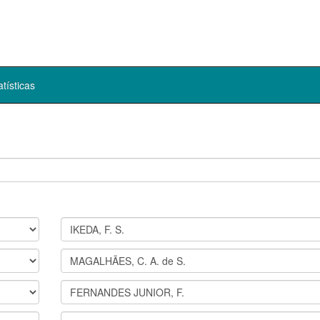
atísticas