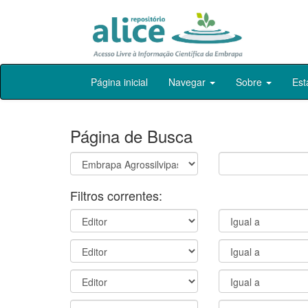
Skip
Página inicial
Navegar
Sobre
Est
navigation
Página de Busca
Filtros correntes: