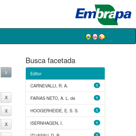
Busca facetada
Editor
CARNEVALLI, R. A.
1
FARIAS NETO, A. L. de
1
HOOGERHEIDE, E. S. S.
1
ISERNHAGEN, I.
1
ITUASSU, D. R.
1