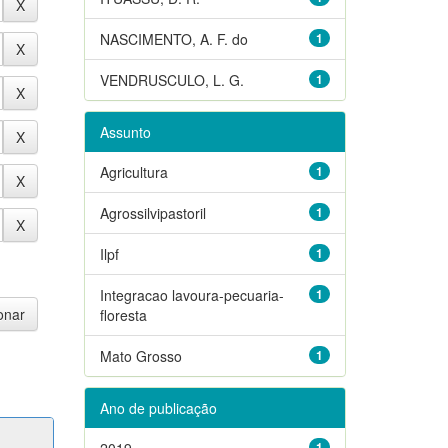
NASCIMENTO, A. F. do
1
VENDRUSCULO, L. G.
1
Assunto
Agricultura
1
Agrossilvipastoril
1
Ilpf
1
Integracao lavoura-pecuaria-
1
floresta
Mato Grosso
1
Ano de publicação
2019
1