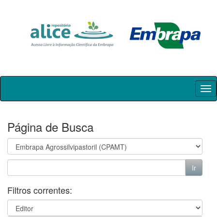
Skip
navigation
Página de Busca
Filtros correntes: