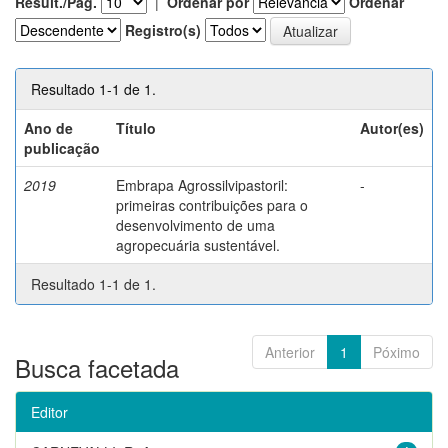
Result./Pág.
|
Ordenar por
Ordenar
Registro(s)
Resultado 1-1 de 1.
Ano de
Título
Autor(es)
publicação
2019
Embrapa Agrossilvipastoril:
-
primeiras contribuições para o
desenvolvimento de uma
agropecuária sustentável.
Resultado 1-1 de 1.
Anterior
1
Póximo
Busca facetada
Editor