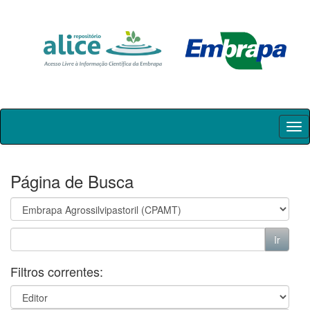
Skip
navigation
Página de Busca
Filtros correntes: