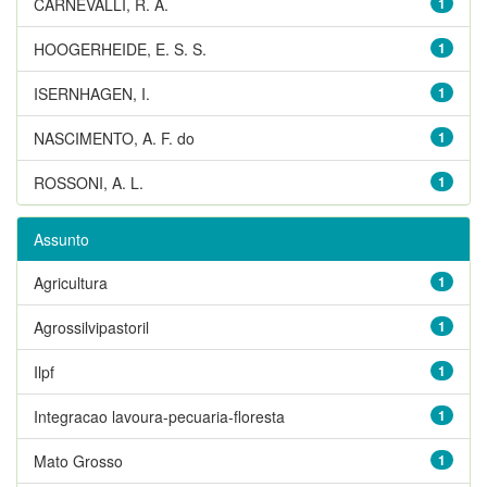
CARNEVALLI, R. A.
1
HOOGERHEIDE, E. S. S.
1
ISERNHAGEN, I.
1
NASCIMENTO, A. F. do
1
ROSSONI, A. L.
1
Assunto
Agricultura
1
Agrossilvipastoril
1
Ilpf
1
Integracao lavoura-pecuaria-floresta
1
Mato Grosso
1