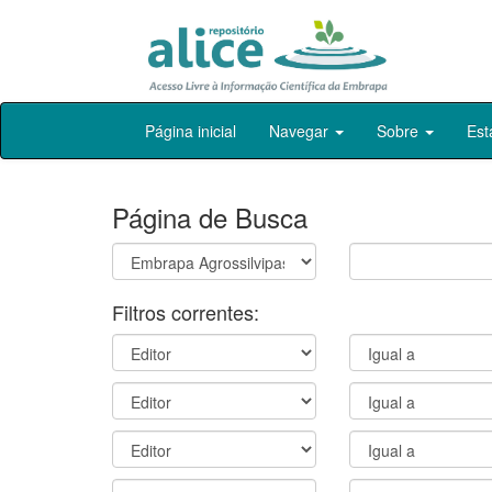
Skip
Página inicial
Navegar
Sobre
Est
navigation
Página de Busca
Filtros correntes: