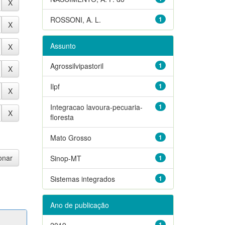
ROSSONI, A. L.
1
Assunto
Agrossilvipastoril
1
Ilpf
1
Integracao lavoura-pecuaria-
1
floresta
Mato Grosso
1
Sinop-MT
1
Sistemas integrados
1
Ano de publicação
2019
1