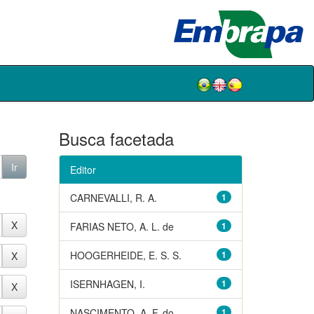
Busca facetada
Editor
CARNEVALLI, R. A.
1
FARIAS NETO, A. L. de
1
HOOGERHEIDE, E. S. S.
1
ISERNHAGEN, I.
1
NASCIMENTO, A. F. do
1