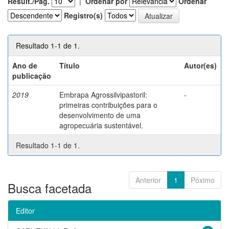
Result./Pág.
|
Ordenar por
Ordenar
Registro(s)
Resultado 1-1 de 1.
Ano de
Título
Autor(es)
publicação
2019
Embrapa Agrossilvipastoril:
-
primeiras contribuições para o
desenvolvimento de uma
agropecuária sustentável.
Resultado 1-1 de 1.
Anterior
1
Póximo
Busca facetada
Editor