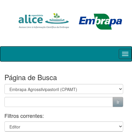
Skip
navigation
Página de Busca
Filtros correntes: