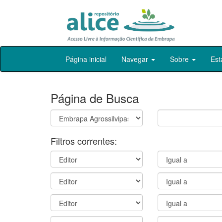
Skip
Página inicial
Navegar
Sobre
Est
navigation
Página de Busca
Filtros correntes: