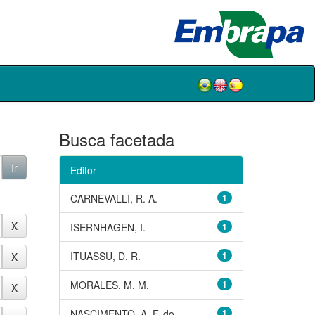
Busca facetada
Editor
CARNEVALLI, R. A.
1
ISERNHAGEN, I.
1
ITUASSU, D. R.
1
MORALES, M. M.
1
NASCIMENTO, A. F. do
1