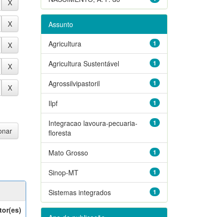
Assunto
Agricultura
1
Agricultura Sustentável
1
Agrossilvipastoril
1
Ilpf
1
Integracao lavoura-pecuaria-
1
floresta
Mato Grosso
1
Sinop-MT
1
Sistemas integrados
1
tor(es)